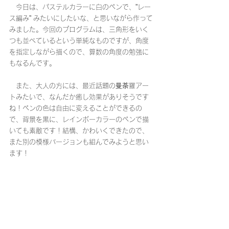
　今日は、パステルカラーに白のペンで、”レー
ス編み” みたいにしたいな、と思いながら作って
みました。今回のプログラムは、三角形をいく
つも並べているという単純なものですが、角度
を指定しながら描くので、算数の角度の勉強に
もなるんです。
　また、大人の方には、最近話題の曼荼羅アー
トみたいで、なんだか癒し効果がありそうです
ね！ペンの色は自由に変えることができるの
で、背景を黒に、レインボーカラーのペンで描
いても素敵です！結構、かわいくできたので、
また別の模様バージョンも組んでみようと思い
ます！