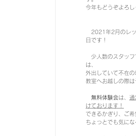
今年もどうぞよろし
　2021年2月の
日です！
　少人数のスタッフ
は、
外出していて不在の場
教室へお越しの際は
無料体験会
は、
通
けております！
できるかぎり、ご希
ちょっとでも気にな