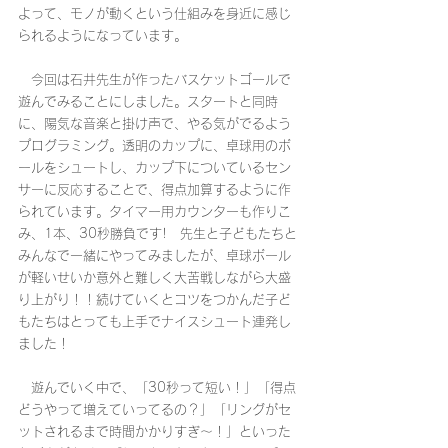
よって、モノが動くという仕組みを身近に感じ
られるようになっています。
　今回は石井先生が作ったバスケットゴールで
遊んでみることにしました。スタートと同時
に、陽気な音楽と掛け声で、やる気がでるよう
プログラミング。透明のカップに、卓球用のボ
ールをシュートし、カップ下についているセン
サーに反応することで、得点加算するように作
られています。タイマー用カウンターも作りこ
み、1本、30秒勝負です!　先生と子どもたちと
みんなで一緒にやってみましたが、卓球ボール
が軽いせいか意外と難しく大苦戦しながら大盛
り上がり！！続けていくとコツをつかんだ子ど
もたちはとっても上手でナイスシュート連発し
ました！
　遊んでいく中で、「30秒って短い！」「得点
どうやって増えていってるの？」「リングがセ
ットされるまで時間かかりすぎ～！」といった