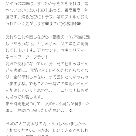
父からの課題は、すぐわかるものもあれば、調
べないといけないものもあって、毎度毎度、勉
強です。帰るたびにトラブル解決スキルが鍛え
られていく気がします😁まさに実地訓練😅
あれやこれや直しながら「最近のPCは本当に難
しいだろうなぁ」としみじみ、父の嘆きに同情
してしまいます。アカウント、セキュリティ、
ネットワーク、クラウド・・・
高速で便利になっていく分、その仕組みはどん
どん複雑に。何が起きているのかわからなくな
り、全然便利じゃない！って言いたくなっちゃ
いますよね。でもこれからはこの進化がどんど
ん加速していくと思われます。コワっ！私もが
んばって勉強します。
また時間を見つけて、父のPC不具合が溜まった
頃に、お助けに帰りたいと思います☺️
PCのことでお困りの方いらっしゃいましたら、
ご相談ください。何かお手伝いできるかもしれ