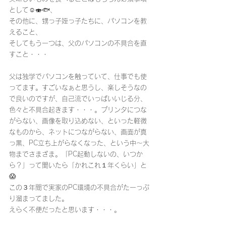
として☺️🍣🐟、
その他に、甥っ子姪っ子たちに、パソコンを教
えること、
そしてもう一つは、父のパソコンの不具合を直
すこと・・・
父は独学でパソコンを触っていて、仕事でも使
ってます。すごいなぁと思うし、楽しそうなの
で良いのですが、自己流でいっぱいいじる分、
色々と不具合起きます・・・。プリンタにつな
がらない、画像を取り込めない、といった軽微
なものから、ネットにつながらない、画面が真
っ黒、PC立ち上がらなくなった、という中〜大
物までさまざま。「PC起動しないの、いつか
ら？」って聞いたら「かれこれ１年くらい」と
😱
この３年間で実家のPC環境の不具合がたーっぷ
り溜まってました。
えらく不便だったと思います・・・。