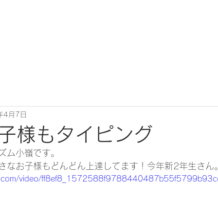
年4月7日
子様もタイピング
ズム小嶺です。
さなお子様もどんどん上達してます！今年新2年生さん。
atic.com/video/ff8ef8_1572588f9788440487b55f5799b93c