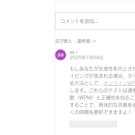
コメントを追加…
ロジリズム卒業
並び替え：
最新順
aa r
2025年7月04日
もしあなたが生産性を向上さ
イピングが含まれる場合、タ
る方法として、
オンラインW
します。これらのテストは通
数（WPM）と正確性を知る
することで、具体的な改善を
くの時間を節約できますよ！
いいね！
返信