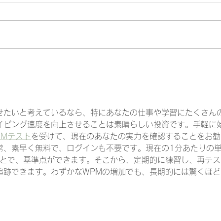
手作
快挙!!タイピング検定2級合
格おめでとう!!
せたいと考えているなら、特にあなたの仕事や学習にたくさん
イピング速度を向上させることは素晴らしい投資です。手軽に
PMテスト
を受けて、現在のあなたの実力を確認することをお勧
常、素早く無料で、ログインも不要です。現在の1分あたりの
ことで、基準点ができます。そこから、定期的に練習し、再テス
追跡できます。わずかなWPMの増加でも、長期的には驚くほど