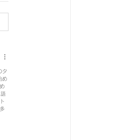
りパソコン💻♡
のタ
始め
め
単語
ト
多