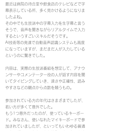
最近は病院の待合室や飲食店のテレビなどで字
幕表示している所、多く見かけるようになりま
したよね。
その中でも生放送中の字幕入力を生字幕と言う
そうで、音声を聞きながらリアルタイムで入力
するというすごいスキルだそうです。
AI技術等の発達で自動音声認識システムも高度
になっていますが、まだまだ人が入力している
というのに驚きでした。
内容は、実際の生放送番組を想定して、アナウ
ンサーやコメンテーター役の人が話す内容を聞
いてタイピングしていき、速さや正確性、読み
やすさなどの観点から点数を競うもの。
参加されている方の年代はさまざまでしたが、
若い方が多くて意外でした。
もう1つ意外だったのが、使っているキーボー
ド。みなさん、使いなれたマイキーボードで参
加されていましたが、といってもいわゆる普通