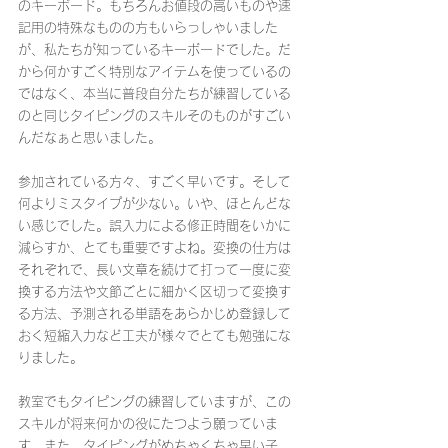
のキーボード。もちろんお値段の高いものや速
記用の特殊なものの方もいらっしゃいました
が、私たちが知っているキーボードでした。だ
から何かすごく特別なアイテムを使っているの
ではなく、本当に普段自分たちが練習している
のと同じタイピングのスキルそのものがすごい
んだなぁと思いました。
参加されている方々、すごく早いです。そして
何よりミスタイプが少ない。いや、ほとんどな
い感じでした。誤入力による修正時間をいかに
減らすか、とても重要ですよね。変換の仕方は
それぞれで、長い文章を続けて打って一度に変
換する方法や文節ごとに細かく区切って変換す
る方法、予測される単語をあらかじめ登録して
おく短縮入力など工夫が様々でとても勉強にな
りました。
教室でもタイピングの練習していますが、この
スキルが将来何かの役にたつよう願っていま
す。また、タイピングがめちゃくちゃ早い子、