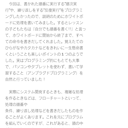
　今回は、書かれた順番に実行する”順次実
行”や、繰り返しをする”反復実行”をプログラミ
ングしたかったので、説明のためにホワイトボ
ードに処理を書いてみました。するとレッスン
の子どもたちは「自分でも順番を書く!!」と言っ
て、ホワイトボードに開始から終了まで、すべ
ての命令を書きだしてくれました。覚えたての
ひらがなやカタカナなどをきれいに一生懸命書
くということも楽しいポイントの１つのようで
した。実はプログラミング的にもとても大事
で、パソコンやタブレットを使わず、書いて学
習すること（アンプラグドプログラミング）を
自然と行っていました！
　実際にシステム開発するときも、複雑な処理
を作るときなどは、フローチャートといって、
処理の順番や
条件、繰り返し処理などを書きだしたものを作
ることがよくあります。これを元にプログラム
を組んでいくのですが、これがあると、頭の中