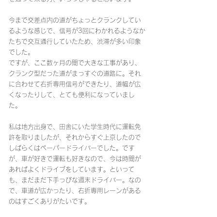
今まで交差点内の道がちょっとクランクしてい
るような感じで、信号が3回にわかれるようなか
たちで交互通行していたため、渋滞が多い印象
でした。
ですが、ここ数ヶ月の間で大きな工事があり、
クランク型だった道がまっすぐの道路に。それ
に合わせて右折専用信号ができたり、道幅が広
くなったりして、とても便利になっていまし
た。
私は地方出身で、田舎にいた学生時代に運転免
許を取りましたが、それからすぐ上京したので
しばらくはペーパードライバーでした。です
が、車が好きで運転も好きなので、今は時間が
あればよくドライブをしています。といって
も、まだまだ下手っぴな週末ドライバー。なの
で、車道が広かったり、右折専用レーンがある
のはすごくありがたいです。