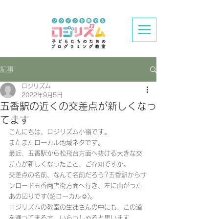
記事
ロジリズム
2022年9月5日
五香駅の近くの交差点が新しくなっ
てます
こんにちは、ロジリズム小嶺です。
またまたローカル地域ネタです。
最近、五香駅から松飛台方面へ抜ける大きな交
差点が新しくなったこと、ご存知ですか。
交差点の名前、なんて名前だろう?五香駅からサ
ンロード五香商店街方面へ行き、左に曲がった
あの辺りです(超ローカル☺️)。
ロジリズムの教室の生徒さんの中にも、この道
を通って来る方、いらっしゃると思います。