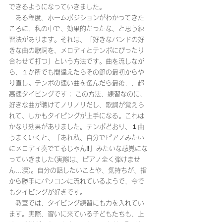
できるようになっていきました。
　ある程度、ホームポジションがわかってきた
ころに、私の中で、効果的だったな、と思う練
習法があります。それは、「好きなバンドの好
きな曲の歌詞を、メロディとテンポにぴったり
合わせて打つ」という方法です。曲を流しなが
ら、１か所でも間違えたらその節の最初からや
り直し。テンポの速い曲を選んだら最後、、超
高速タイピングです； この方法、練習なのに、
好きな曲が聴けてノリノリだし、歌詞が覚えら
れて、しかもタイピングが上手になる。これは
かなり効果がありました。テンポどおり、１曲
うまくいくと、「あれ私、自分でピアノみたい
にメロディ奏でてるじゃん‼」みたいな感覚にな
っていきました(実際は、ピアノ全く弾けませ
ん…涙)。自分の話したいことや、気持ちが、指
から勝手にパソコンに流れているようで、今で
もタイピングが好きです。
　教室では、タイピング練習にも力を入れてい
ます。実際、習いに来ている子どもたちも、上