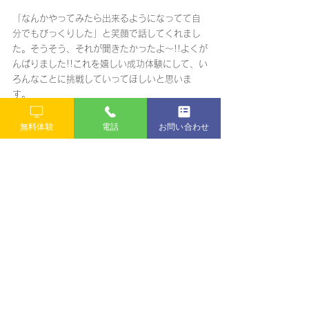
「なんかやってみたら出来るようになってて自
分でもびっくりした」と笑顔で話してくれまし
た。そうそう、それが聞きたかったよ～!!よくが
んばりました!!これを嬉しい成功体験にして、い
ろんなことに挑戦していってほしいと思いま
す。
あらめて合格おめでとう!!
無料体験
電話
お問い合わせ
すべて表示
最新記事