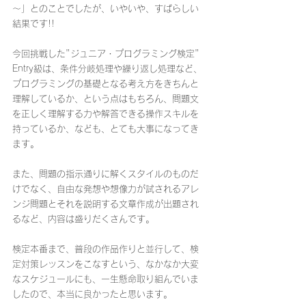
～」とのことでしたが、いやいや、すばらしい
結果です!!
今回挑戦した"ジュニア・プログラミング検定" 
Entry級は、条件分岐処理や繰り返し処理など、
プログラミングの基礎となる考え方をきちんと
理解しているか、という点はもちろん、問題文
を正しく理解する力や解答できる操作スキルを
持っているか、なども、とても大事になってき
ます。
また、問題の指示通りに解くスタイルのものだ
けでなく、自由な発想や想像力が試されるアレ
ンジ問題とそれを説明する文章作成が出題され
るなど、内容は盛りだくさんです。
検定本番まで、普段の作品作りと並行して、検
定対策レッスンをこなすという、なかなか大変
なスケジュールにも、一生懸命取り組んでいま
したので、本当に良かったと思います。